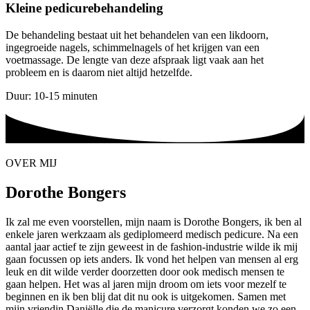
Kleine pedicurebehandeling
De behandeling bestaat uit het behandelen van een likdoorn,
ingegroeide nagels, schimmelnagels of het krijgen van een
voetmassage. De lengte van deze afspraak ligt vaak aan het
probleem en is daarom niet altijd hetzelfde.
Duur: 10-15 minuten
OVER MIJ
Dorothe Bongers
Ik zal me even voorstellen, mijn naam is Dorothe Bongers, ik ben al
enkele jaren werkzaam als gediplomeerd medisch pedicure. Na een
aantal jaar actief te zijn geweest in de fashion-industrie wilde ik mij
gaan focussen op iets anders. Ik vond het helpen van mensen al erg
leuk en dit wilde verder doorzetten door ook medisch mensen te
gaan helpen. Het was al jaren mijn droom om iets voor mezelf te
beginnen en ik ben blij dat dit nu ook is uitgekomen. Samen met
mijn vriendin Daniëlle die de manicure verzorgt konden we zo een